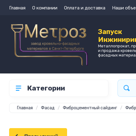
Главная
О компании
Оплата и доставка
Наши объе
Запуск
Инжинири
Металлопрокат, п
и продажа кровел
фасадных материа
Категории
Главная
/
Фасад
/
Фиброцементный сайдинг
/
Фибр