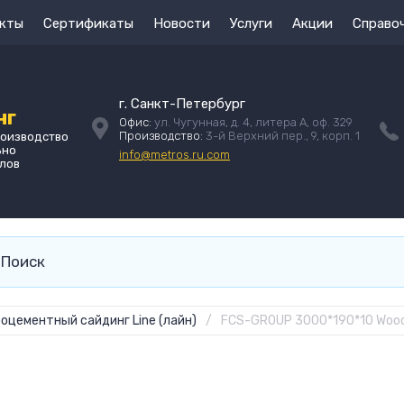
кты
Сертификаты
Новости
Услуги
Акции
Справо
г. Санкт-Петербург
нг
Офис:
ул. Чугунная, д. 4, литера А, оф. 329
Производство:
3-й Верхний пер., 9, корп. 1
роизводство
ьно
info@metros.ru.com
лов
оцементный сайдинг Line (лайн)
/
FCS-GROUP 3000*190*10 Wood