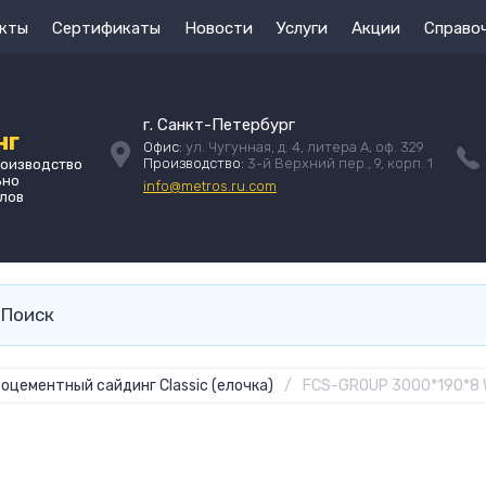
кты
Сертификаты
Новости
Услуги
Акции
Справо
г. Санкт-Петербург
нг
Офис:
ул. Чугунная, д. 4, литера А, оф. 329
Производство:
3-й Верхний пер., 9, корп. 1
роизводство
ьно
info@metros.ru.com
лов
оцементный сайдинг Classic (елочка)
/
FCS-GROUP 3000*190*8 