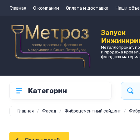
Главная
О компании
Оплата и доставка
Наши объе
Запуск
Инжинири
Металлопрокат, п
и продажа кровел
фасадных материа
Категории
Главная
/
Фасад
/
Фиброцементный сайдинг
/
Фибр