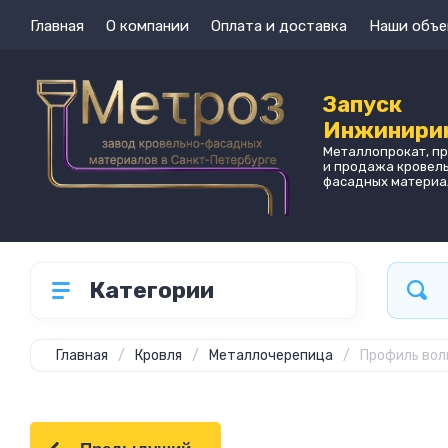
Главная
О компании
Оплата и доставка
Наши объе
Запуск
Инжинири
Металлопрокат, п
и продажа кровел
фасадных материа
Категории
Главная
/
Кровля
/
Металлочерепица
/
Профиль волн