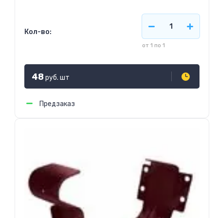
Кол-во:
от 1 по 1
48
руб.
шт
Предзаказ