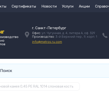
кты
Сертификаты
Новости
Услуги
Акции
Справо
г. Санкт-Петербург
нг
Офис:
ул. Чугунная, д. 4, литера А, оф. 329
Производство:
3-й Верхний пер., 9, корп. 1
роизводство
ьно
info@metros.ru.com
лов
овой камея 0,45 PE RAL 1014 слоновая кость