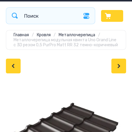
Главная
/
Кровля
/
Металлочерепица
/
Металлочерепица модульная квинта Uno Grand Line
c 3D резом 0,5 PurPro Мatt RR 32 темно-коричневый