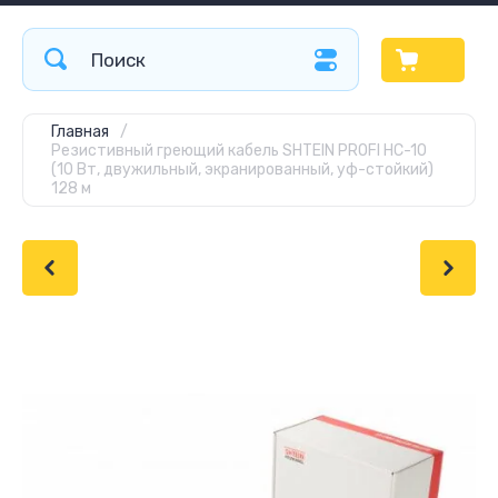
Главная
/
Резистивный греющий кабель SHTEIN PROFI HC-10
(10 Вт, двужильный, экранированный, уф-стойкий)
128 м