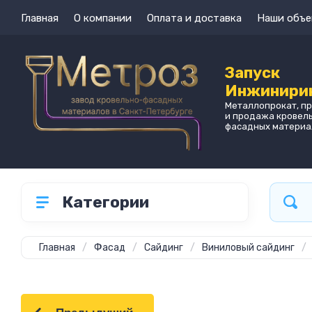
Главная
О компании
Оплата и доставка
Наши объе
Запуск
Инжинири
Металлопрокат, п
и продажа кровел
фасадных материа
Категории
Главная
/
Фасад
/
Сайдинг
/
Виниловый сайдинг
/