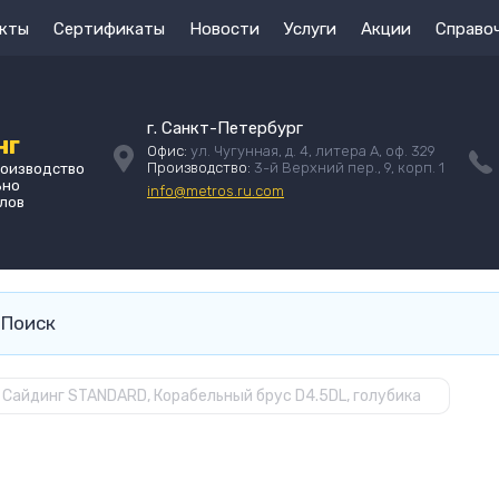
кты
Сертификаты
Новости
Услуги
Акции
Справо
г. Санкт-Петербург
нг
Офис:
ул. Чугунная, д. 4, литера А, оф. 329
Производство:
3-й Верхний пер., 9, корп. 1
роизводство
ьно
info@metros.ru.com
лов
Сайдинг STANDARD, Корабельный брус D4.5DL, голубика