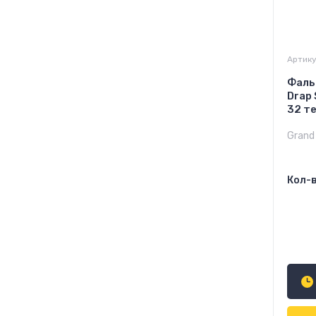
Артику
Фаль
Drap 
32 т
Grand 
Кол-в
75