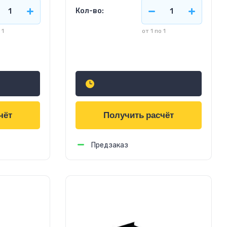
Кол-во:
 1
от 1 по 1
756
руб.
м2
чёт
Получить расчёт
Предзаказ