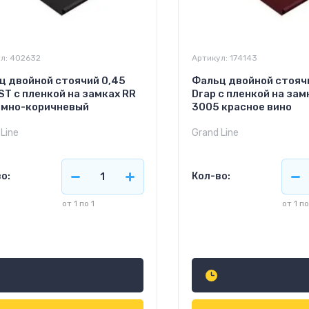
л:
402632
Артикул:
174143
ц двойной стоячий 0,45
Фальц двойной стояч
ST с пленкой на замках RR
Drap с пленкой на зам
емно-коричневый
3005 красное вино
Line
Grand Line
о:
Кол-во:
от 1 по 1
от 1 по
6
756
руб.
м2
руб.
м2