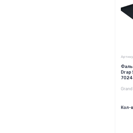
Артику
Фаль
Drap 
7024
Grand 
Кол-в