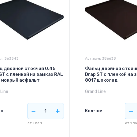
л:
363343
Артикул:
386638
ц двойной стоячий 0,45
Фальц двойной стояч
ST с пленкой на замках RAL
Drap ST с пленкой на 
 мокрый асфальт
8017 шоколад
Line
Grand Line
о:
Кол-во:
от 1 по 1
от 1 по