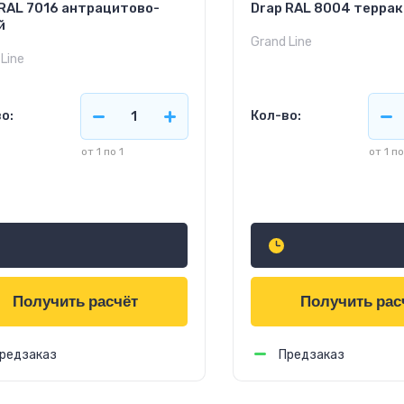
 RAL 7016 антрацитово-
Drap RAL 8004 терра
й
Grand Line
Line
о:
Кол-во:
от 1 по 1
от 1 по
6
756
руб.
м2
руб.
м2
Получить расчёт
Получить рас
редзаказ
Предзаказ