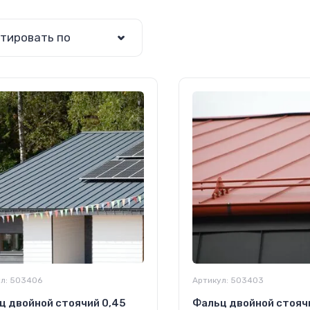
тировать по
л:
503406
Артикул:
503403
ц двойной стоячий 0,45
Фальц двойной стояч