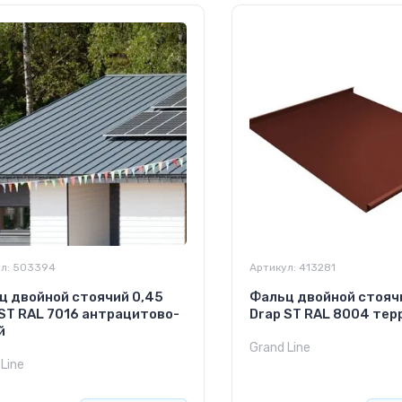
л:
503394
Артикул:
413281
ц двойной стоячий 0,45
Фальц двойной стояч
 ST RAL 7016 антрацитово-
Drap ST RAL 8004 тер
й
Grand Line
Line