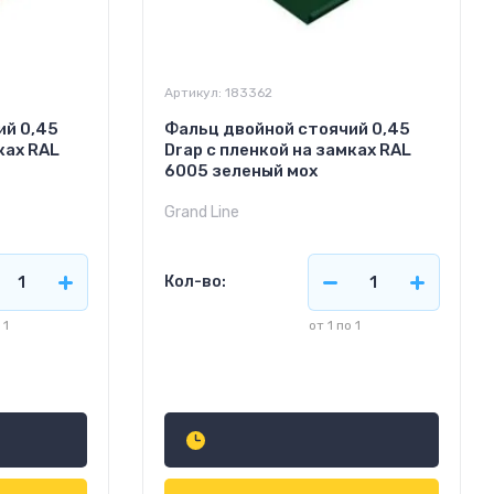
Артикул:
183362
ий 0,45
Фальц двойной стоячий 0,45
ках RAL
Drap с пленкой на замках RAL
6005 зеленый мох
Grand Line
Кол-во:
 1
от 1 по 1
874
руб.
м2