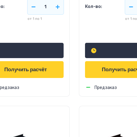
о:
Кол-во:
от 1 по 1
от 1 по
6
756
руб.
м2
руб.
м2
Получить расчёт
Получить рас
редзаказ
Предзаказ