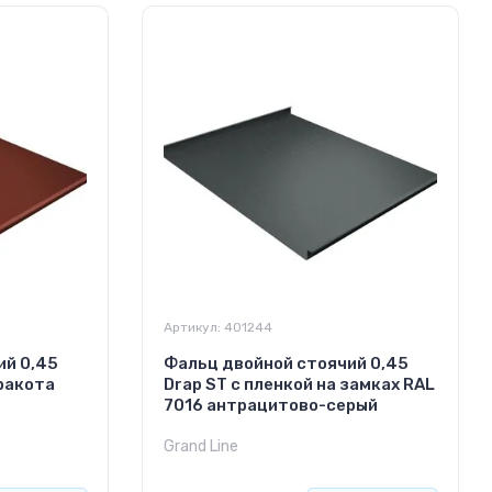
Артикул:
401244
ий 0,45
Фальц двойной стоячий 0,45
ракота
Drap ST с пленкой на замках RAL
7016 антрацитово-серый
Grand Line