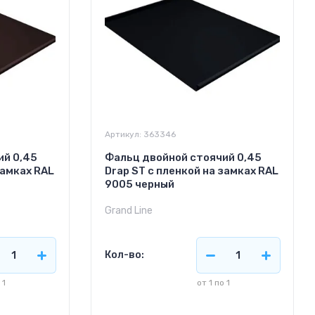
Артикул:
363346
ий 0,45
Фальц двойной стоячий 0,45
замках RAL
Drap ST с пленкой на замках RAL
9005 черный
Grand Line
Кол-во:
 1
от 1 по 1