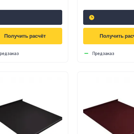
6
756
руб.
м2
руб.
м2
Получить расчёт
Получить рас
редзаказ
Предзаказ