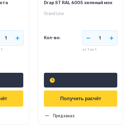
кота
Drap ST RAL 6005 зеленый мох
Grand Line
Кол-во:
 1
от 1 по 1
756
руб.
м2
чёт
Получить расчёт
Предзаказ