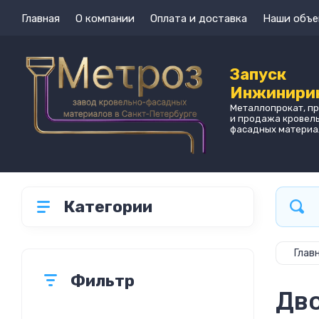
Главная
О компании
Оплата и доставка
Наши объе
Запуск
Инжинири
Металлопрокат, п
и продажа кровел
фасадных материа
Категории
Глав
Фильтр
Дво