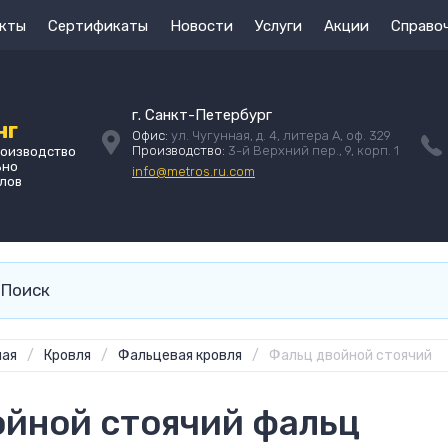
кты
Сертификаты
Новости
Услуги
Акции
Справо
г. Санкт-Петербург
нг
Офис:
ул. Чугунная, д. 4, литера А, оф. 329
Производство:
3-й Верхний пер., 9, корп. 1
роизводство
ьно
info@metros.ru.com
лов
ная
/
Кровля
/
Фальцевая кровля
/
Фальц двойной стоячий
йной стоячий фальц