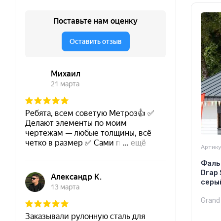
Артику
Фаль
Drap
серы
Grand 