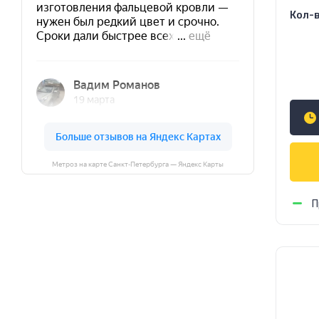
Кол-в
75
Метроз на карте Санкт‑Петербурга — Яндекс Карты
П