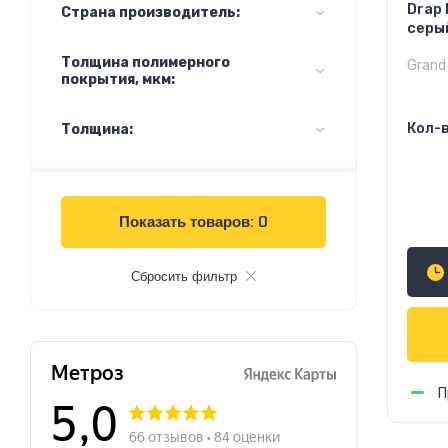
Drap
Страна производитель:
серы
Толщина полимерного
Grand 
покрытия, мкм:
Кол-в
Толщина:
Показать товаров:
0
75
Сбросить фильтр
П