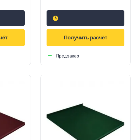
756
руб.
м2
чёт
Получить расчёт
Предзаказ