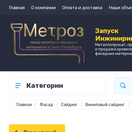
Главная
О компании
Оплата и доставка
Наши объе
Запуск
Инжинири
Металлопрокат, п
и продажа кровел
фасадных материа
Категории
Главная
/
Фасад
/
Сайдинг
/
Виниловый сайдинг
/