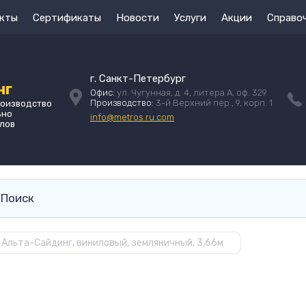
кты
Сертификаты
Новости
Услуги
Акции
Справо
г. Санкт-Петербург
нг
Офис:
ул. Чугунная, д. 4, литера А, оф. 329
Производство:
3-й Верхний пер., 9, корп. 1
роизводство
ьно
info@metros.ru.com
лов
Альта-Сайдинг, виниловый, земляничный, 3,66м